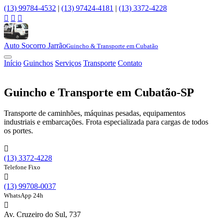
(13) 99784-4532
|
(13) 97424-4181
|
(13) 3372-4228



Auto Socorro Jarrão
Guincho & Transporte em Cubatão
Início
Guinchos
Serviços
Transporte
Contato
Início
/
Guincho e Transporte
Guincho e Transporte em Cubatão-SP
Transporte de caminhões, máquinas pesadas, equipamentos
industriais e embarcações. Frota especializada para cargas de todos
os portes.

(13) 3372-4228
Telefone Fixo

(13) 99708-0037
WhatsApp 24h

Av. Cruzeiro do Sul, 737